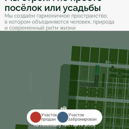
посёлок или усадьбы
Мы создаём гармоничное пространство, 
в котором объединяются человек, природа 
и современный ритм жизни
Участок
Участок
Для перемещения
продан
забронирован
по генплану листайте вбок