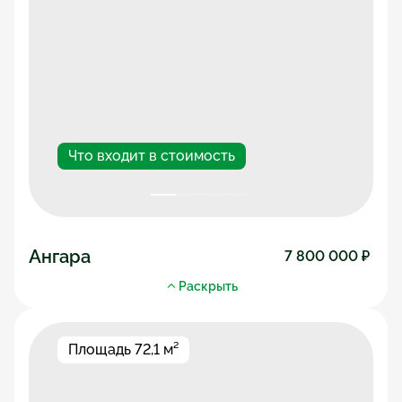
Что входит в стоимость
Ангара
7 800 000 ₽ 
Общая площадь дома
86,9 м²
Раскрыть
Жилая площадь
60,9 м²
Высота потолков
до 3,14 м
Этажей
1 этаж
Количество комнат
3 комнаты
Площадь 72,1 м²
Срок постройки
до 1 месяца