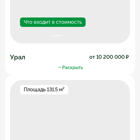
Что входит в стоимость
Урал
от 10 200 000 ₽ 
Общая площадь дома
128,4 м²
Раскрыть
Жилая площадь
67,6 м²
Высота потолков
до 3,6 м
Этажей
1 этаж
Количество комнат
5 комнат
Площадь 131,5 м²
Срок постройки
до 1 месяца
Получить архитектурный проект